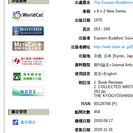
加值服務
出處題名
The Eastern Bud
v.8 n.2 New Series
卷期
1975
出版日期
163 - 169
頁次
出版者
Eastern Buddhis
http://web.otani.ac.jp
出版者網址
出版地
京都, 日本 [Kyoto, Jap
資料類型
期刊論文=Journal Artic
使用語言
英文=English
1. Book Reviews
附註項
2. COLLECTED WRITIN
262 pp.
THE KYŌGYŌSHINSHŌ. T
ISSN
00128708 (P)
書目管理
458
點閱次數
2018.09.17
建檔日期
書目匯出
2018.11.16
更新日期