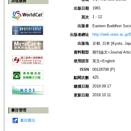
加值服務
1981
出版日期
1 - 12
頁次
出版者
Eastern Buddhis
http://web.otani.ac.jp
出版者網址
出版地
京都, 日本 [Kyoto, Jap
資料類型
期刊論文=Journal Artic
使用語言
英文=English
ISSN
00128708 (P)
425
點閱次數
2018.09.17
建檔日期
2018.10.11
更新日期
書目管理
書目匯出