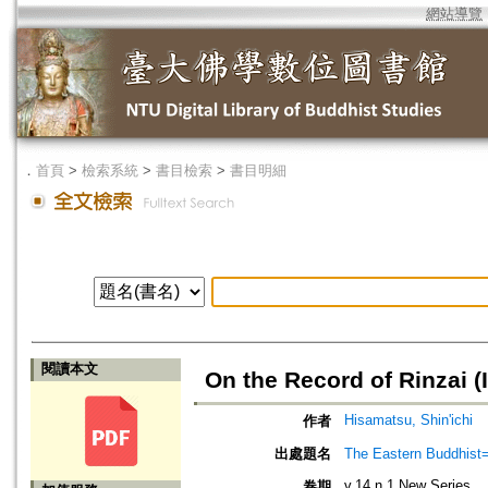
網站導覽
．
首頁
>
檢索系統
>
書目檢索
>
書目明細
閱讀本文
On the Record of Rinzai (I
Hisamatsu, Shin'ichi
作者
出處題名
The Eastern Bud
v.14 n.1 New Series
卷期