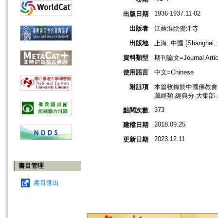
1936-1937.11-02
出版日期
出版者
江蘇淮陰覺津寺
出版地
上海, 中國 [Shanghai, 
資料類型
期刊論文=Journal Artic
使用語言
中文=Chinese
附註項
本篇收錄於中國佛教會
藏經類-經典分-大集部
373
點閱次數
2018.09.25
建檔日期
2023.12.11
更新日期
書目管理
書目匯出