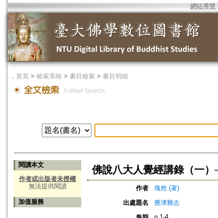
網站導覽
．
首頁
>
檢索系統
>
書目檢索
>
書目明細
閱讀本文
佛說八大人覺經講錄（一）
作者或出版者未授權
無法提供閱讀
作者
塊然 (著)
加值服務
出處題名
覺津雜志
n.1-4
卷期