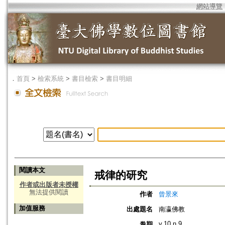
網站導覽
．
首頁
>
檢索系統
>
書目檢索
>
書目明細
閱讀本文
戒律的研究
作者或出版者未授權
無法提供閱讀
作者
曾景來
加值服務
出處題名
南瀛佛教
v.10 n.9
卷期