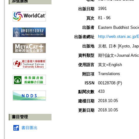
加值服務
1991
出版日期
81 - 96
頁次
出版者
Eastern Buddhis
http://web.otani.ac.jp
出版者網址
出版地
京都, 日本 [Kyoto, Jap
資料類型
期刊論文=Journal Artic
使用語言
英文=English
Translations
附註項
ISSN
00128708 (P)
433
點閱次數
2018.10.05
建檔日期
2018.10.05
更新日期
書目管理
書目匯出