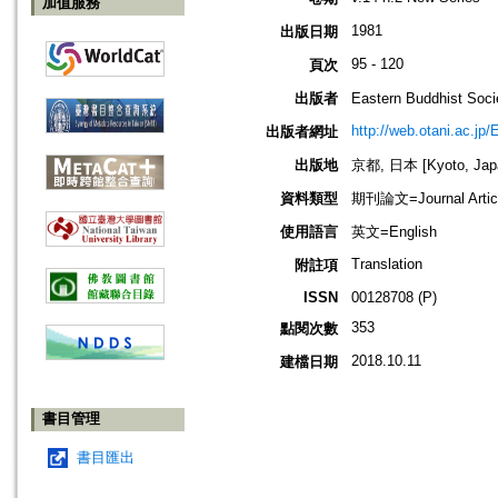
加值服務
1981
出版日期
95 - 120
頁次
出版者
Eastern Buddhis
http://web.otani.ac.jp
出版者網址
出版地
京都, 日本 [Kyoto, Jap
資料類型
期刊論文=Journal Artic
使用語言
英文=English
Translation
附註項
ISSN
00128708 (P)
353
點閱次數
2018.10.11
建檔日期
書目管理
書目匯出