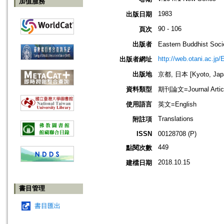
加值服務
1983
出版日期
90 - 106
頁次
出版者
Eastern Buddhis
http://web.otani.ac.jp
出版者網址
出版地
京都, 日本 [Kyoto, Jap
資料類型
期刊論文=Journal Artic
使用語言
英文=English
Translations
附註項
ISSN
00128708 (P)
449
點閱次數
2018.10.15
建檔日期
書目管理
書目匯出