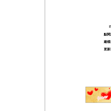
I
點閱
建檔
更新