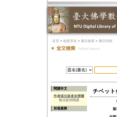
．
首頁
>
檢索系統
>
書目檢索
>
書目明細
閱讀本文
チベット
作者或出版者未授權
無法提供閱讀
加值服務
版
出版