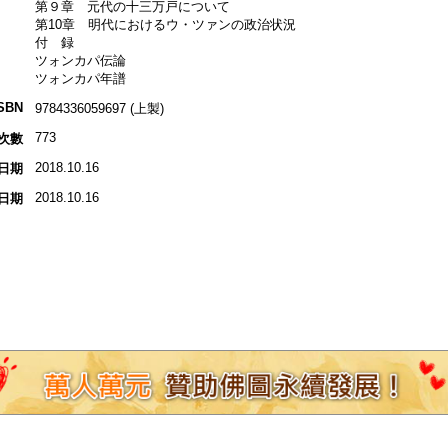
第９章 元代の十三万戸について
第10章 明代におけるウ・ツァンの政治状況
付 録
ツォンカパ伝論
ツォンカパ年譜
SBN
9784336059697 (上製)
773
次數
2018.10.16
日期
2018.10.16
日期