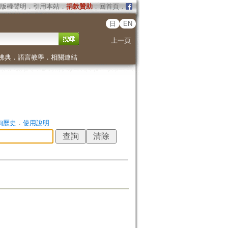
版權聲明
．
引用本站
．
捐款贊助
．
回首頁
．
日
EN
上一頁
佛典
．
語言教學
．
相關連結
詢歷史
．
使用說明