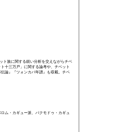
ベット族に関する鋭い分析を交えながらチベ
ット十三万戸」に関する論考や、チベット
パ伝論』『ツォンカパ年譜』も収載。チベ
バロム・カギュー派、パクモドゥ・カギュ