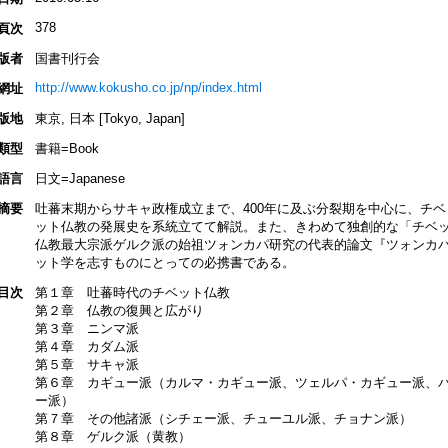
378
頁次
版者
国書刊行会
http://www.kokusho.co.jp/np/index.html
網址
版地
東京, 日本 [Tokyo, Japan]
類型
書籍=Book
語言
日文=Japanese
摘要
吐蕃末期からサキャ政権成立まで、400年に及ぶ分裂期を中心に、チ
ット仏教の発展史を系統立てて解説。また、きわめて独創的な「チベ
仏教最大宗派ゲルク派の始祖ツォンカパ研究の代表的論文『ツォンカ
ット学を志すものにとっての必携書である。
目次
第１章 吐蕃時代のチベット仏教
第２章 仏教の復興と広がり
第３章 ニンマ派
第４章 カダム派
第５章 サキャ派
第６章 カギュー派（カルマ・カギュー派、ツェルパ・カギュー派、
ー派）
第７章 その他諸派（シチェー派、チューユル派、チョナン派）
第８章 ゲルク派（黄教）