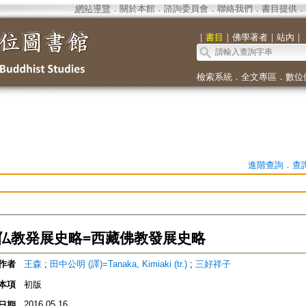
網站導覽
．
關於本館
．
諮詢委員會
．
聯絡我們
．
書目提供
．
｜
書目
｜
佛學著者
｜
站內
｜
檢索系統
．
全文專區
．
數位
進階查詢
．
查
仏教発展史略=西藏佛教發展史略
作者
王森
;
田中公明 (譯)=Tanaka, Kimiaki (tr.)
;
三好祥子
本項
初版
2016.05.16
日期