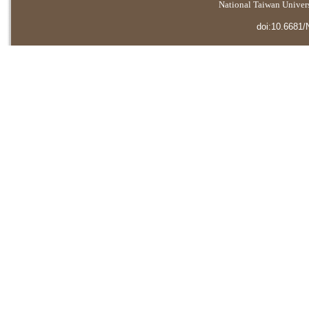
National Taiwan Universi
doi:10.6681