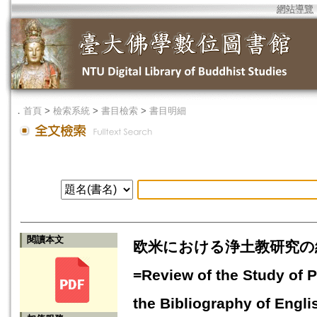
網站導覽
．
首頁
>
檢索系統
>
書目檢索
>
書目明細
閱讀本文
欧米における浄土教研究の紹
=Review of the Study of 
the Bibliography of Eng