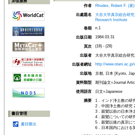
加值服務
作者
Rhodes, Robert F. (著)
出處題名
大谷大学真宗総合研究所研究所紀要=
Research Institute
n.1
卷期
1984.03.31
出版日期
(18) - (28)
頁次
出版者
大谷大学真宗総合研究
http://www.otani.ac.j
出版者網址
出版地
京都, 日本 [Kyoto, Jap
資料類型
期刊論文=Journal Artic
使用語言
日文=Japanese
摘要
1．インド浄土教の研究
2．中国浄土教の研究 2
3．親鸞以前の日本浄土
書目管理
4．親鸞についての研究
5．親鸞以後の真宗につ
書目匯出
6．日本国内における英