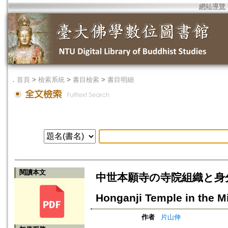
網站導覽
．
首頁
>
檢索系統
>
書目檢索
>
書目明細
閱讀本文
中世本願寺の寺院組織と身分制=On t
Honganji Temple in the M
作者
片山伸