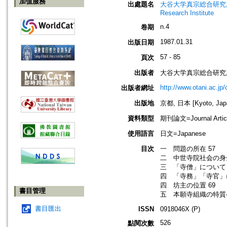
加值服務
出處題名
大谷大学真宗総合研究所研究所紀要=
Research Institute
n.4
卷期
1987.01.31
出版日期
57 - 85
頁次
出版者
大谷大学真宗総合研究
http://www.otani.ac.j
出版者網址
出版地
京都, 日本 [Kyoto, Jap
資料類型
期刊論文=Journal Artic
使用語言
日文=Japanese
目次
一 問題の所在 57
二 中世寺院社会の身分
三 「寺僧」について 
四 「寺務」「寺官」に
四 坊主の位置 69
書目管理
五 本願寺組織の特質
書目匯出
ISSN
0918046X (P)
526
點閱次數