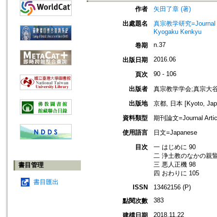
作者
矢田了章 (著)
出處題名
真宗教学研究=Journal o
Kyogaku Kenkyu
n.37
卷期
2016.06
出版日期
90 - 106
頁次
出版者
真宗教学学会;真宗大
出版地
京都, 日本 [Kyoto, Jap
資料類型
期刊論文=Journal Artic
使用語言
日文=Japanese
目次
一 はじめに 90
二 浄土教のなかの親鸞
三 悪人正機 98
書目管理
四 おわりに 105
書目匯出
ISSN
13462156 (P)
383
點閱次數
2018.11.22
建檔日期