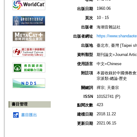
1960.06
出版日期
10 - 15
頁次
出版者
海潮音雜誌社
https://www.shandaote
出版者網址
出版地
臺北市, 臺灣 [Taipei shi
資料類型
期刊論文=Journal Artic
使用語言
中文=Chinese
附註項
本篇收錄於中國佛教會
宗派類-總論-歷史
關鍵詞
禪宗; 天臺宗
ISSN
10152741 (P)
書目管理
423
點閱次數
2018.11.22
建檔日期
書目匯出
2021.06.15
更新日期