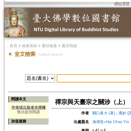
網站導覽
．
首頁
>
檢索系統
>
書目檢索
>
書目明細
閱讀本文
禪宗與天臺宗之關涉（上）
作者或出版者未授權
無法提供閱讀
作者
關口眞大 (著)
;
通妙 (譯
加值服務
出處題名
海潮音=Hai Ch'ao Yin
v.41 n.6
卷期