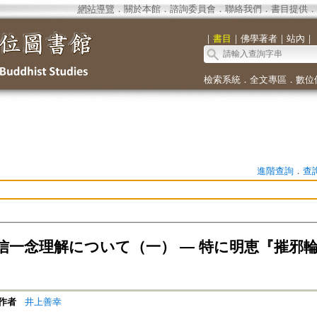
網站導覽
．
關於本館
．
諮詢委員會
．
聯絡我們
．
書目提供
．
｜
書目
｜
佛學著者
｜
站內
｜
檢索系統
．
全文專區
．
數位
進階查詢
．
查
信一念理解について（一） ― 特に明恵『摧邪
作者
井上善幸