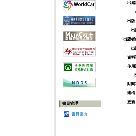
出處
出版
出
出版者
出
資料
使用
I
點閱
建檔
更新
書目管理
書目匯出