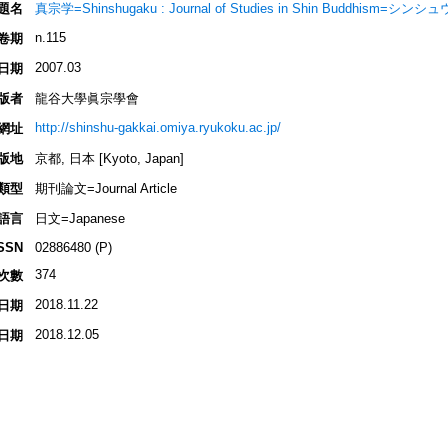
題名
真宗学=Shinshugaku : Journal of Studies in Shin Buddhism=シン
n.115
卷期
2007.03
日期
版者
龍谷大學眞宗學會
http://shinshu-gakkai.omiya.ryukoku.ac.jp/
網址
版地
京都, 日本 [Kyoto, Japan]
類型
期刊論文=Journal Article
語言
日文=Japanese
SSN
02886480 (P)
374
次數
2018.11.22
日期
2018.12.05
日期