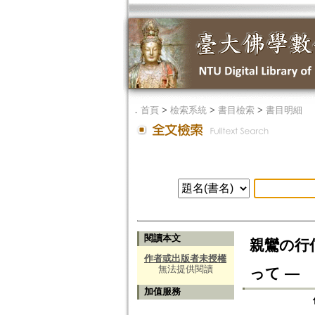
．
首頁
>
檢索系統
>
書目檢索
>
書目明細
閱讀本文
親鸞の行
作者或出版者未授權
無法提供閱讀
って ―
加值服務