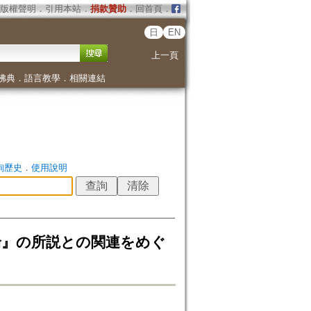
版權聲明
．
引用本站
．
捐款贊助
．
回首頁
．
日
EN
上一頁
佛典
．
語言教學
．
相關連結
詢歷史
．
使用說明
輪』の所説との関連をめぐ