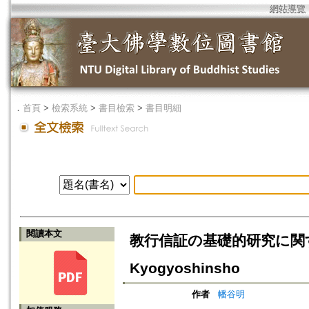
網站導覽
．
首頁
>
檢索系統
>
書目檢索
>
書目明細
閱讀本文
教行信証の基礎的研究に関する報告=R
Kyogyoshinsho
作者
幡谷明