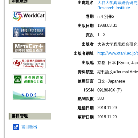
加值服務
出處題名
大谷大学真宗総合研究所研究所紀要=
Research Institute
卷期
n.4 別冊2
1988.03.31
出版日期
1 - 3
頁次
出版者
大谷大学真宗総合研究
http://www.otani.ac.j
出版者網址
出版地
京都, 日本 [Kyoto, Jap
資料類型
期刊論文=Journal Artic
使用語言
日文=Japanese
ISSN
0918046X (P)
380
點閱次數
2018.11.29
建檔日期
書目管理
2018.11.29
更新日期
書目匯出