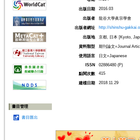
2016.03
出版日期
出版者
龍谷大學眞宗學會
http://shinshu-gakkai.
出版者網址
出版地
京都, 日本 [Kyoto, Jap
資料類型
期刊論文=Journal Artic
使用語言
日文=Japanese
ISSN
02886480 (P)
415
點閱次數
2018.11.29
建檔日期
書目管理
書目匯出