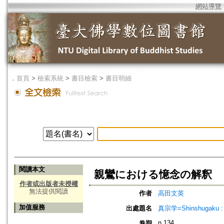
網站導覽
．
首頁
>
檢索系統
>
書目檢索
>
書目明細
閱讀本文
親鸞における憶念の解釈
作者或出版者未授權
無法提供閱讀
作者
高田文英
加值服務
出處題名
真宗学=Shinshugaku : 
n.134
卷期