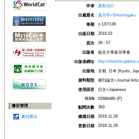
作者
貴島信行
出處題名
真宗学=Shinshugaku : 
n.137/138
卷期
2018.03
出版日期
39 - 57
頁次
出版者
龍谷大學眞宗學會
http://shinshu-gakkai.
出版者網址
出版地
京都, 日本 [Kyoto, Jap
資料類型
期刊論文=Journal Artic
使用語言
日文=Japanese
ISSN
02886480 (P)
書目管理
360
點閱次數
2018.11.29
書目匯出
建檔日期
2018.11.29
更新日期