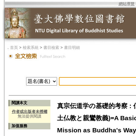
網站導覽
．
首頁
>
檢索系統
>
書目檢索
>
書目明細
閱讀本文
真宗伝道学の基礎的考察 : 
作者或出版者未授權
無法提供閱讀
土仏教と親鸞教義)=A Basic Stu
加值服務
Mission as Buddha's Wa