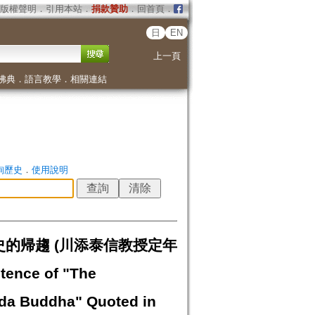
版權聲明
．
引用本站
．
捐款贊助
．
回首頁
．
日
EN
上一頁
佛典
．
語言教學
．
相關連結
詢歷史
．
使用說明
史的帰趨 (川添泰信教授定年
ce of "The
da Buddha" Quoted in