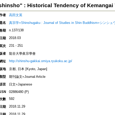
hinsho" : Historical Tendency of Kemangai
作者
高田文英
題名
真宗学=Shinshugaku : Journal of Studies in Shin Buddhism=シン
n.137/138
卷期
2018.03
日期
231 - 251
頁次
版者
龍谷大學眞宗學會
http://shinshu-gakkai.omiya.ryukoku.ac.jp/
網址
版地
京都, 日本 [Kyoto, Japan]
類型
期刊論文=Journal Article
語言
日文=Japanese
SSN
02886480 (P)
592
次數
2018.11.29
日期
2018.11.29
日期