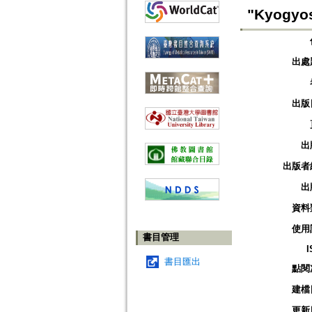
"Kyogyos
出處
出版
出
出版者
出
資料
使用
書目管理
I
書目匯出
點閱
建檔
更新