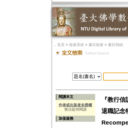
．
首頁
>
檢索系統
>
書目檢索
>
書目明細
閱讀本文
『教行信
作者或出版者未授權
無法提供閱讀
退職記念特集
加值服務
Recompen