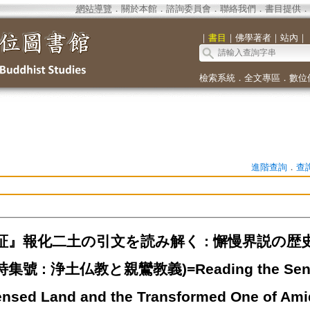
網站導覽
．
關於本館
．
諮詢委員會
．
聯絡我們
．
書目提供
．
｜
書目
｜
佛學著者
｜
站內
｜
檢索系統
．
全文專區
．
數位
進階查詢
．
查
証』報化二土の引文を読み解く : 懈慢界説の歴
號 : 浄土仏教と親鸞教義)=Reading the Senten
sed Land and the Transformed One of Ami