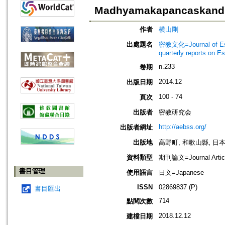
Madhyamakapancaskand
作者
横山剛
出處題名
密教文化=Journal of Es
quarterly reports on E
n.233
卷期
2014.12
出版日期
100 - 74
頁次
出版者
密教研究会
http://aebss.org/
出版者網址
出版地
高野町, 和歌山縣, 日本 [Ko
資料類型
期刊論文=Journal Artic
書目管理
使用語言
日文=Japanese
ISSN
02869837 (P)
書目匯出
714
點閱次數
2018.12.12
建檔日期