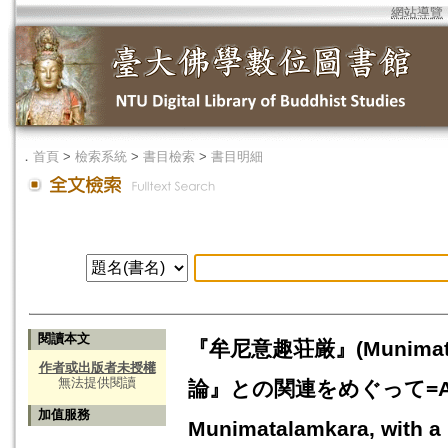
網站導覽
．
首頁
>
檢索系統
>
書目檢索
>
書目明細
閱讀本文
『牟尼意趣荘厳』(Munima
作者或出版者未授權
無法提供閱讀
論』との関連をめぐって=An Analy
加值服務
Munimatalamkara, with a F