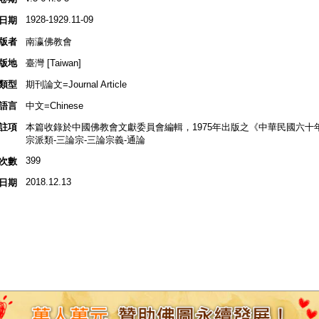
1928-1929.11-09
日期
版者
南瀛佛教會
版地
臺灣 [Taiwan]
類型
期刊論文=Journal Article
語言
中文=Chinese
註項
本篇收錄於中國佛教會文獻委員會編輯，1975年出版之《中華民國六十
宗派類-三論宗-三論宗義-通論
399
次數
2018.12.13
日期