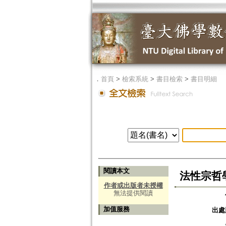
．
首頁
>
檢索系統
>
書目檢索
>
書目明細
閱讀本文
法性宗哲
作者或出版者未授權
無法提供閱讀
加值服務
出處