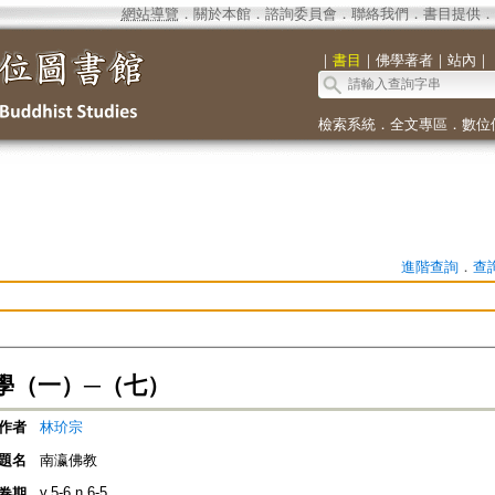
網站導覽
．
關於本館
．
諮詢委員會
．
聯絡我們
．
書目提供
．
｜
書目
｜
佛學著者
｜
站內
｜
檢索系統
．
全文專區
．
數位
進階查詢
．
查
學（一）─（七）
作者
林玠宗
題名
南瀛佛教
v.5-6 n.6-5
卷期