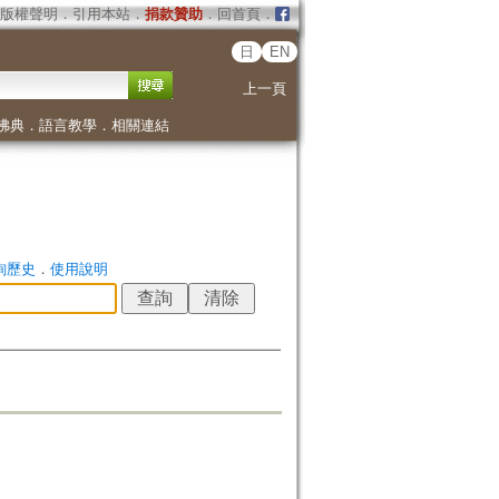
版權聲明
．
引用本站
．
捐款贊助
．
回首頁
．
日
EN
上一頁
佛典
．
語言教學
．
相關連結
詢歷史
．
使用說明