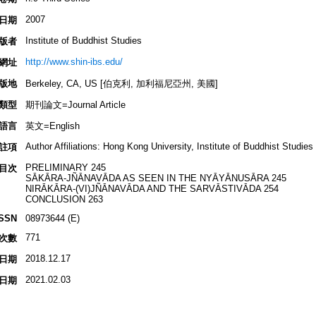
2007
日期
Institute of Buddhist Studies
版者
http://www.shin-ibs.edu/
網址
版地
Berkeley, CA, US [伯克利, 加利福尼亞州, 美國]
類型
期刊論文=Journal Article
語言
英文=English
Author Affiliations: Hong Kong University, Institute of Buddhist Studies
註項
PRELIMINARY 245
目次
SĀKĀRA-JÑĀNAVĀDA AS SEEN IN THE NYĀYĀNUSĀRA 245
NIRĀKĀRA-(VI)JÑĀNAVĀDA AND THE SARVĀSTIVĀDA 254
CONCLUSION 263
ISSN
08973644 (E)
771
次數
2018.12.17
日期
2021.02.03
日期