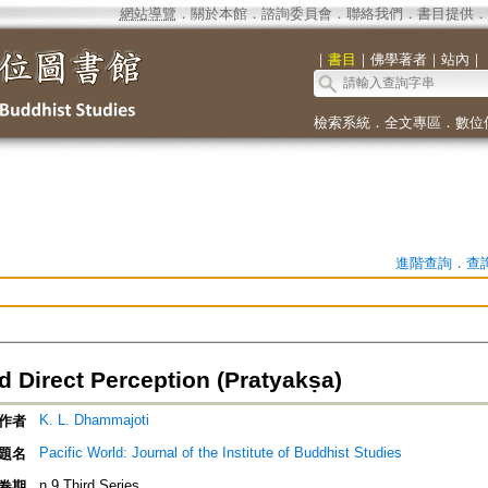
網站導覽
．
關於本館
．
諮詢委員會
．
聯絡我們
．
書目提供
．
｜
書目
｜
佛學著者
｜
站內
｜
檢索系統
．
全文專區
．
數位
進階查詢
．
查
d Direct Perception (Pratyakṣa)
K. L. Dhammajoti
作者
Pacific World: Journal of the Institute of Buddhist Studies
題名
n.9 Third Series
卷期