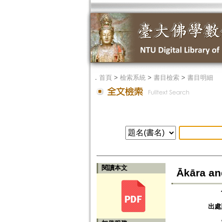
．
首頁
>
檢索系統
>
書目檢索
>
書目明細
閱讀本文
Ākāra an
出處