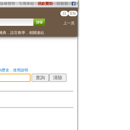
版權聲明
．
引用本站
．
捐款贊助
．
回首頁
．
日
EN
上一頁
佛典
．
語言教學
．
相關連結
詢歷史
．
使用說明