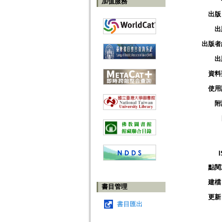
加值服務
出版
出
出版者
出
資料
使用
附
點閱
建檔
書目管理
更新
書目匯出