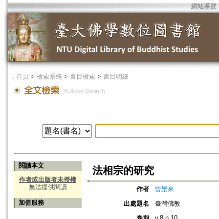
網站導覽
．
首頁
>
檢索系統
>
書目檢索
>
書目明細
閱讀本文
法相宗的研究
作者或出版者未授權
無法提供閱讀
作者
曾景來
加值服務
出處題名
臺灣佛教
v.8 n.10
卷期