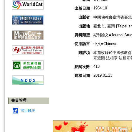
1954.10
出版日期
出版者
中國佛教會臺灣省臺北
出版地
臺北市, 臺灣 [Taipei shi
資料類型
期刊論文=Journal Artic
使用語言
中文=Chinese
附註項
本篇收錄於中國佛教會
宗派類-法相宗-法相宗
413
點閱次數
2019.01.23
建檔日期
書目管理
書目匯出