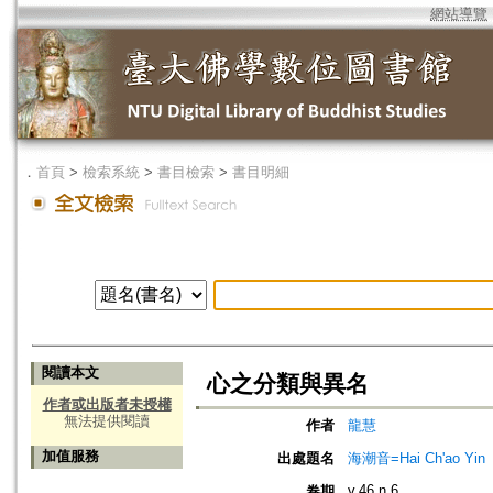
網站導覽
．
首頁
>
檢索系統
>
書目檢索
>
書目明細
閱讀本文
心之分類與異名
作者或出版者未授權
無法提供閱讀
作者
龍慧
加值服務
出處題名
海潮音=Hai Ch'ao Yin
v.46 n.6
卷期