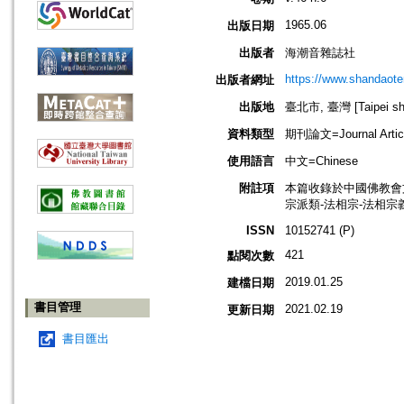
1965.06
出版日期
出版者
海潮音雜誌社
https://www.shandaote
出版者網址
出版地
臺北市, 臺灣 [Taipei shi
資料類型
期刊論文=Journal Artic
使用語言
中文=Chinese
附註項
本篇收錄於中國佛教會
宗派類-法相宗-法相宗
ISSN
10152741 (P)
421
點閱次數
2019.01.25
建檔日期
書目管理
2021.02.19
更新日期
書目匯出