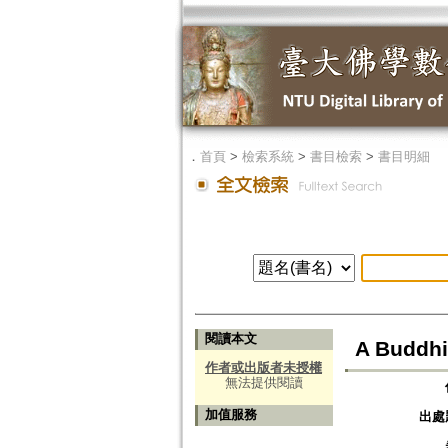
．
首頁
>
檢索系統
>
書目檢索
>
書目明細
閱讀本文
A Buddhi
作者或出版者未授權
無法提供閱讀
加值服務
出處