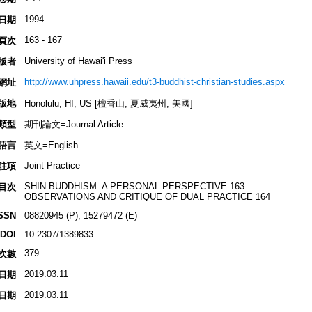
1994
日期
163 - 167
頁次
University of Hawai'i Press
版者
http://www.uhpress.hawaii.edu/t3-buddhist-christian-studies.aspx
網址
版地
Honolulu, HI, US [檀香山, 夏威夷州, 美國]
類型
期刊論文=Journal Article
語言
英文=English
Joint Practice
註項
SHIN BUDDHISM: A PERSONAL PERSPECTIVE 163
目次
OBSERVATIONS AND CRITIQUE OF DUAL PRACTICE 164
SSN
08820945 (P); 15279472 (E)
DOI
10.2307/1389833
379
次數
2019.03.11
日期
2019.03.11
日期