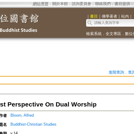
網站導覽
．
關於本館
．
諮詢委員會
．
聯絡我們
．
書目提供
．
｜
書目
｜
佛學著者
｜
站內
｜
檢索系統
．
全文專區
．
數位
進階查詢
．
查
st Perspective On Dual Worship
Bloom, Alfred
作者
Buddhist-Christian Studies
題名
v.14
卷期