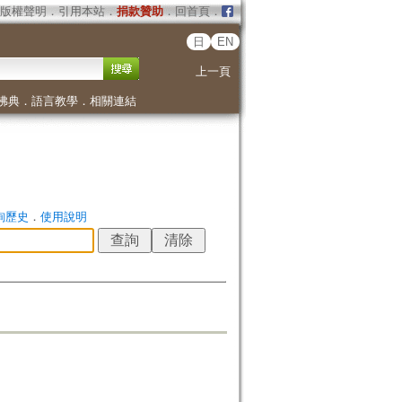
版權聲明
．
引用本站
．
捐款贊助
．
回首頁
．
日
EN
上一頁
佛典
．
語言教學
．
相關連結
詢歷史
．
使用說明