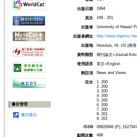
1994
出版日期
199 - 201
頁次
University of Hawai'i 
出版者
http://www.uhpress.haw
出版者網址
出版地
Honolulu, HI, US 
資料類型
期刊論文=Journal Artic
使用語言
英文=English
News and Views
附註項
1. 200
目次
2. 200
3. 200
4. 200
5. 200
書目管理
6. 200
7. 200
8. 201
書目匯出
9. 201
ISSN
08820945 (P); 1527947
498
點閱次數