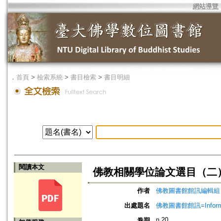
網站導覽
．
首頁
>
檢索系統
>
書目檢索
>
書目明細
閱讀本文
佛教相關學位論文選目（二
作者
佛教圖書館館訊編輯組
出處題名
佛教圖書館館訊=Informatio
n.20
卷期