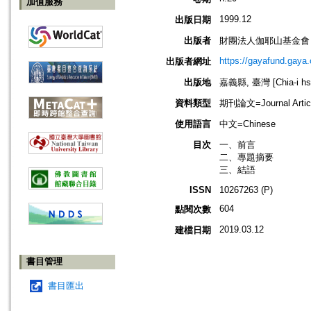
加值服務
1999.12
出版日期
出版者
財團法人伽耶山基金會
https://gayafund.gaya.
出版者網址
出版地
嘉義縣, 臺灣 [Chia-i hsi
資料類型
期刊論文=Journal Artic
使用語言
中文=Chinese
目次
一、前言
二、專題摘要
三、結語
ISSN
10267263 (P)
604
點閱次數
2019.03.12
建檔日期
書目管理
書目匯出