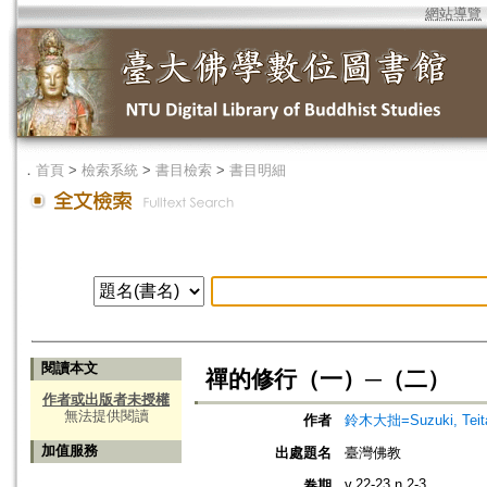
網站導覽
．
首頁
>
檢索系統
>
書目檢索
>
書目明細
閱讀本文
禪的修行（一）─（二）
作者或出版者未授權
無法提供閱讀
作者
鈴木大拙=Suzuki, Teit
加值服務
出處題名
臺灣佛教
v.22-23 n.2-3
卷期