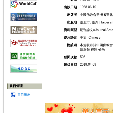
1968.06-10
出版日期
出版者
中國佛教會臺灣省臺北
出版地
臺北市, 臺灣 [Taipei shi
資料類型
期刊論文=Journal Artic
使用語言
中文=Chinese
附註項
本篇收錄於中國佛教會
宗派類-禪宗-修法
508
點閱次數
2019.04.09
建檔日期
書目管理
書目匯出