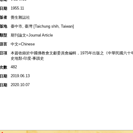
1955.11
日期
版者
覺生雜誌社
版地
臺中市, 臺灣 [Taichung shih, Taiwan]
類型
期刊論文=Journal Article
語言
中文=Chinese
註項
本篇收錄於中國佛教會文獻委員會編輯，1975年出版之《中華民國六十
史地類-印度-事蹟史
482
次數
2019.06.13
日期
2020.10.07
日期