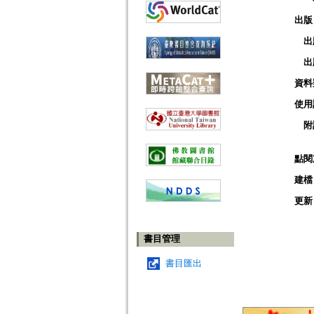
出版
出
出
資料
使用
附
點閱
建檔
更新
書目管理
書目匯出