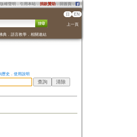
版權聲明
．
引用本站
．
捐款贊助
．
回首頁
．
日
EN
上一頁
佛典
．
語言教學
．
相關連結
詢歷史
．
使用說明