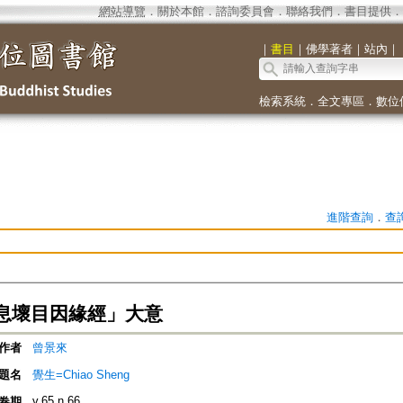
網站導覽
．
關於本館
．
諮詢委員會
．
聯絡我們
．
書目提供
．
｜
書目
｜
佛學著者
｜
站內
｜
檢索系統
．
全文專區
．
數位
進階查詢
．
查
息壞目因緣經」大意
作者
曾景來
題名
覺生=Chiao Sheng
v.65 n.66
卷期