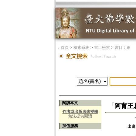
．
首頁
>
檢索系統
>
書目檢索
>
書目明細
閱讀本文
「阿育王
作者或出版者未授權
無法提供閱讀
加值服務
出處