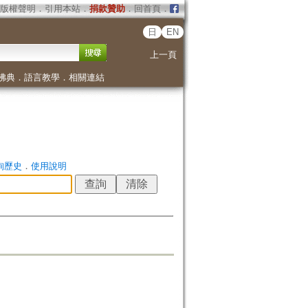
版權聲明
．
引用本站
．
捐款贊助
．
回首頁
．
日
EN
上一頁
佛典
．
語言教學
．
相關連結
詢歷史
．
使用說明