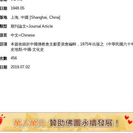
1948.05
日期
版地
上海, 中國 [Shanghai, China]
類型
期刊論文=Journal Article
語言
中文=Chinese
註項
本篇收錄於中國佛教會文獻委員會編輯，1975年出版之《中華民國六十
史地類-中國-文化史
456
次數
2019.07.02
日期