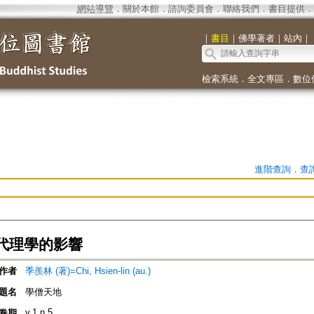
網站導覽
．
關於本館
．
諮詢委員會
．
聯絡我們
．
書目提供
．
｜
書目
｜
佛學著者
｜
站內
｜
檢索系統
．
全文專區
．
數位
進階查詢
．
查
代理學的影響
作者
季羨林 (著)=Chi, Hsien-lin (au.)
題名
學僧天地
v.1 n.5
卷期