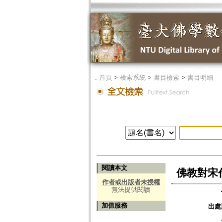
．
首頁
>
檢索系統
>
書目檢索
>
書目明細
閱讀本文
佛教對宋
作者或出版者未授權
無法提供閱讀
加值服務
出處