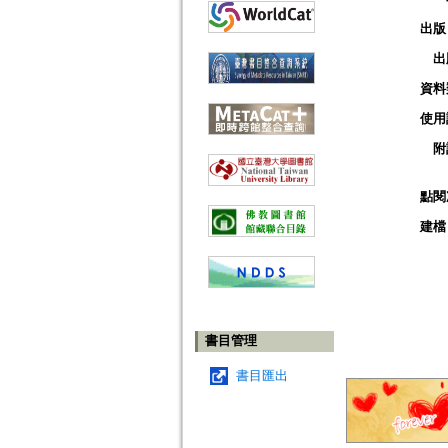
出版
出
資料
使用
附
點閱
建檔
書目管理
書目匯出