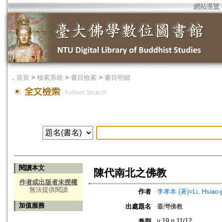
網站導覽
．
首頁
>
檢索系統
>
書目檢索
>
書目明細
閱讀本文
陳代南北之佛教
作者或出版者未授權
無法提供閱讀
作者
李孝本 (著)=Li, Hsiao-p
加值服務
出處題名
臺灣佛教
v.19 n.11/12
卷期