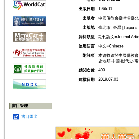
1965.11
出版日期
出版者
中國佛教會臺灣省臺北
出版地
臺北市, 臺灣 [Taipei shi
資料類型
期刊論文=Journal Artic
使用語言
中文=Chinese
附註項
本篇收錄於中國佛教會
史地類-中國-斷代史-
409
點閱次數
2019.07.03
建檔日期
書目管理
書目匯出