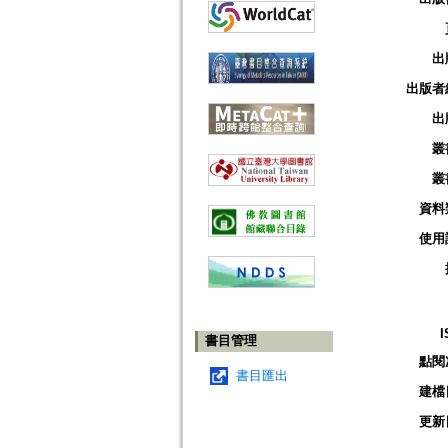
出
出版者
出
叢
叢
資料
使用
I
書目管理
點閱
書目匯出
建檔
更新