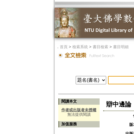
．
首頁
>
檢索系統
>
書目檢索
>
書目明細
閱讀本文
辯中邊論
作者或出版者未授權
無法提供閱讀
加值服務
版
出版