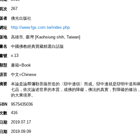
267
頁次
版者
佛光出版社
http://www.fgs.com.tw/index.php
網址
版地
高雄市, 臺灣 [Kaohsiung shih, Taiwan]
書名
中國佛教經典寶藏精選白話版
v.13
書號
類型
書籍=Book
語言
中文=Chinese
摘要
本論是論釋彌勒菩薩所造的〈辯中邊頌〉而成。辯中邊就是辯明中道和
七品，依次論述世界的本質，成佛的障礙，佛法的真實，對障礙的修治
的大乘境界。
SBN
9575435036
416
次數
2019.07.17
日期
2019.09.09
日期