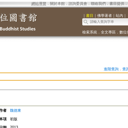
網站導覽
．
關於本館
．
諮詢委員會
．
聯絡我們
．
書目提供
．
｜
書目
｜
佛學著者
｜
站內
｜
檢索系統
．
全文專區
．
數位
進階查詢
．
查
作者
魏德東
本項
初版
2013
日期