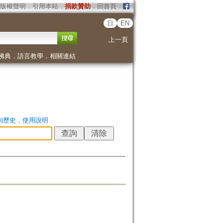
版權聲明
．
引用本站
．
捐款贊助
．
回首頁
．
日
EN
上一頁
佛典
．
語言教學
．
相關連結
詢歷史
．
使用說明