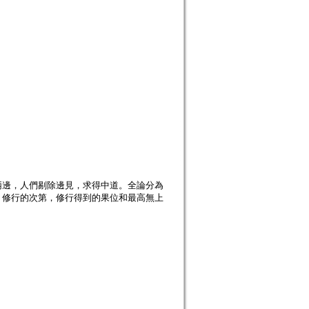
兩邊，人們剔除邊見，求得中道。全論分為
，修行的次第，修行得到的果位和最高無上