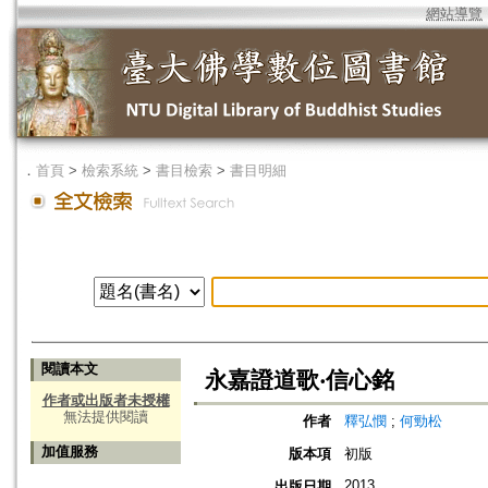
網站導覽
．
首頁
>
檢索系統
>
書目檢索
>
書目明細
閱讀本文
永嘉證道歌‧信心銘
作者或出版者未授權
無法提供閱讀
作者
釋弘憫
;
何勁松
加值服務
版本項
初版
2013
出版日期