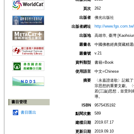
262
頁次
出版者
佛光出版社
http://www.fgs.com.tw
出版者網址
出版地
高雄市, 臺灣 [Kaohsiung 
叢書名
中國佛教經典寶藏精選
v.21
叢書號
資料類型
書籍=Book
使用語言
中文=Chinese
摘要
〈永嘉證道歌〉記載了
宗思想的重要文獻。〈
若(三論)思想，並受
導。
書目管理
ISBN
9575435192
書目匯出
589
點閱次數
2019.07.17
建檔日期
2019.09.10
更新日期