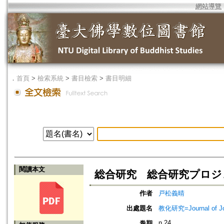
網站導覽
．
首頁
>
檢索系統
>
書目檢索
>
書目明細
閱讀本文
総合研究 総合研究プロジ
作者
戸松義晴
出處題名
教化研究=Journal of J
n.24
卷期