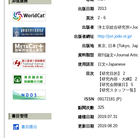
加值服務
2013
出版日期
2 - 6
頁次
出版者
浄土宗総合研究所=Jodo Shu
http://jsri.jodo.or.jp/
出版者網址
出版地
東京, 日本 [Tokyo, Jap
資料類型
期刊論文=Journal Artic
使用語言
日文=Japanese
目次
【研究目的】 2
【研究内容・大綱】 2
【研究会開催日】 5
【研究スタッフ一覧】 
ISSN
09172181 (P)
325
點閱次數
書目管理
2019.07.31
建檔日期
2019.08.20
更新日期
書目匯出