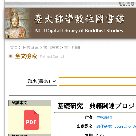
網站導覽
．
首頁
>
檢索系統
>
書目檢索
>
書目明細
閱讀本文
基礎研究 典籍関連プロジ
作者
戸松義晴
出處題名
教化研究=Journal of J
n.25
卷期