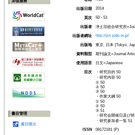
加值服務
2014
出版日期
50 - 51
頁次
出版者
浄土宗総合研究所=Jodo Shu
http://jsri.jodo.or.jp/
出版者網址
出版地
東京, 日本 [Tokyo, Jap
資料類型
期刊論文=Journal Artic
使用語言
日文=Japanese
目次
・研究目的 50
・研究内容 50
① 50
② 50
③ 50
・作業大綱 50
① 50
② 50
③ 51
書目管理
・研究会開催日及び研究
・研究参加者一覧 51
書目匯出
ISSN
09172181 (P)