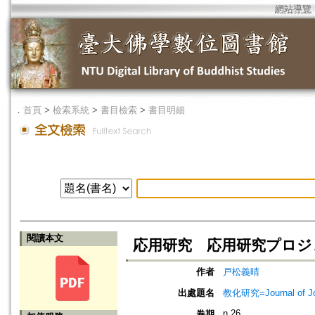
網站導覽
．
首頁
>
檢索系統
>
書目檢索
>
書目明細
閱讀本文
応用研究 応用研究プロジ
作者
戸松義晴
出處題名
教化研究=Journal of J
n.26
卷期