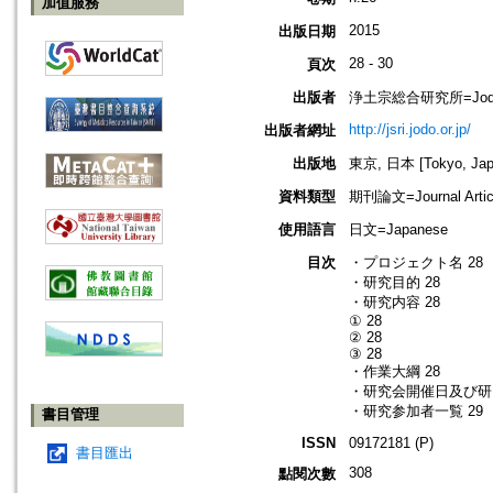
加值服務
2015
出版日期
28 - 30
頁次
出版者
浄土宗総合研究所=Jodo Shu
http://jsri.jodo.or.jp/
出版者網址
出版地
東京, 日本 [Tokyo, Jap
資料類型
期刊論文=Journal Artic
使用語言
日文=Japanese
目次
・プロジェクト名 28
・研究目的 28
・研究内容 28
① 28
② 28
③ 28
・作業大綱 28
・研究会開催日及び研究
・研究参加者一覧 29
書目管理
ISSN
09172181 (P)
書目匯出
308
點閱次數