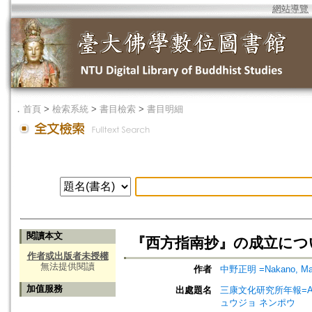
網站導覽
．
首頁
>
檢索系統
>
書目檢索
>
書目明細
閱讀本文
『西方指南抄』の成立につ
作者或出版者未授權
無法提供閱讀
作者
中野正明 =Nakano, Ma
加值服務
出處題名
三康文化研究所年報=Annual 
ュウジョ ネンポウ