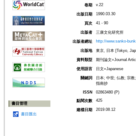
v.22
卷期
1990.03.30
出版日期
41 - 90
頁次
出版者
三康文化研究所
http://www.sanko-bunk
出版者網址
出版地
東京, 日本 [Tokyo, Jap
資料類型
期刊論文=Journal Artic
使用語言
日文=Japanese
關鍵詞
日本; 中世; 仏教; 宗
指南抄
ISSN
02863480 (P)
425
點閱次數
書目管理
2019.08.12
建檔日期
書目匯出