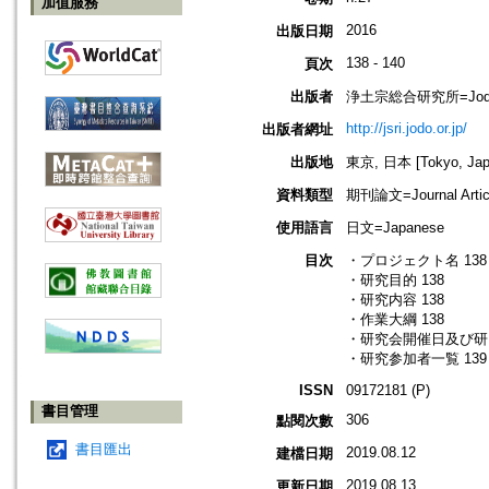
加值服務
2016
出版日期
138 - 140
頁次
出版者
浄土宗総合研究所=Jodo Shu
http://jsri.jodo.or.jp/
出版者網址
出版地
東京, 日本 [Tokyo, Jap
資料類型
期刊論文=Journal Artic
使用語言
日文=Japanese
目次
・プロジェクト名 138
・研究目的 138
・研究内容 138
・作業大綱 138
・研究会開催日及び研究
・研究参加者一覧 139
ISSN
09172181 (P)
書目管理
306
點閱次數
書目匯出
2019.08.12
建檔日期
2019.08.13
更新日期