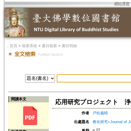
網站導覽
．
首頁
>
檢索系統
>
書目檢索
>
書目明細
閱讀本文
応用研究プロジェクト 浄
作者
戸松義晴
出處題名
教化研究=Journal of J
n.27
卷期