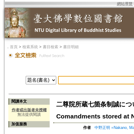
網站導覽
．
首頁
>
檢索系統
>
書目檢索
>
書目明細
閱讀本文
二尊院所蔵七箇条制誠について=A St
作者或出版者未授權
無法提供閱讀
Comandments stored at N
加值服務
作者
中野正明 =Nakano, Ma