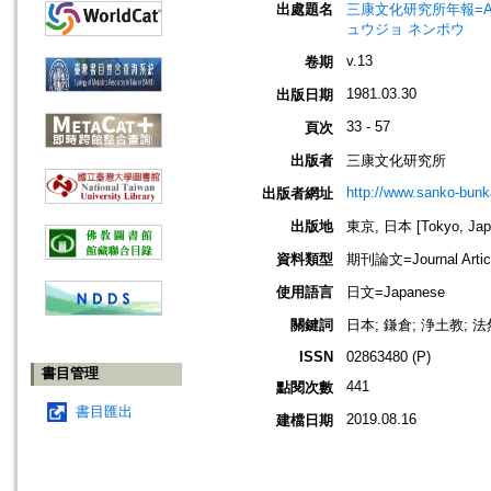
出處題名
三康文化研究所年報=Annual 
ュウジョ ネンポウ
v.13
卷期
1981.03.30
出版日期
33 - 57
頁次
出版者
三康文化研究所
http://www.sanko-bunk
出版者網址
出版地
東京, 日本 [Tokyo, Jap
資料類型
期刊論文=Journal Artic
使用語言
日文=Japanese
關鍵詞
日本; 鎌倉; 浄土教; 
ISSN
02863480 (P)
書目管理
441
點閱次數
書目匯出
2019.08.16
建檔日期