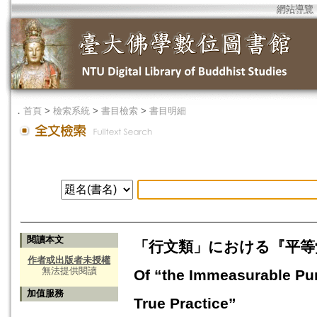
網站導覽
．
首頁
>
檢索系統
>
書目檢索
>
書目明細
閱讀本文
「行文類」における『平等覚経』引文
作者或出版者未授權
無法提供閱讀
Of “the Immeasurable Pur
加值服務
True Practice”