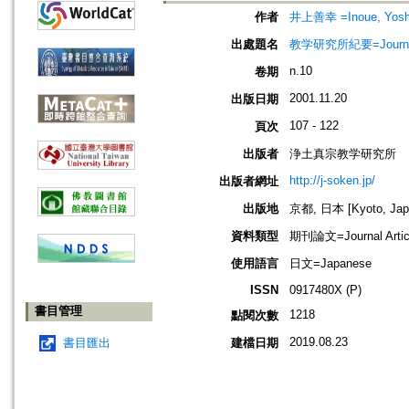
作者
井上善幸 =Inoue, Yoshi
出處題名
教学研究所紀要=Journal 
n.10
卷期
2001.11.20
出版日期
107 - 122
頁次
出版者
浄土真宗教学研究所
http://j-soken.jp/
出版者網址
出版地
京都, 日本 [Kyoto, Jap
資料類型
期刊論文=Journal Artic
使用語言
日文=Japanese
ISSN
0917480X (P)
書目管理
1218
點閱次數
2019.08.23
書目匯出
建檔日期