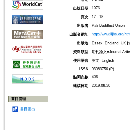
1976
出版日期
17 - 18
頁次
Pali Buddhist Union
出版者
http://www.iijbs.org/h
出版者網址
出版地
Essex, England, U
資料類型
期刊論文=Journal Artic
使用語言
英文=English
ISSN
03083756 (P)
406
點閱次數
2019.08.30
建檔日期
書目管理
書目匯出