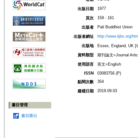
1977
出版日期
159 - 161
頁次
Pali Buddhist Union
出版者
http://www.iijbs.org/h
出版者網址
出版地
Essex, England, U
資料類型
期刊論文=Journal Artic
使用語言
英文=English
ISSN
03083756 (P)
354
點閱次數
2019.09.03
建檔日期
書目管理
書目匯出