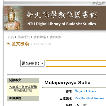
網站導覽
．
首頁
>
檢索系統
>
書目檢索
>
書目明細
閱讀本文
Mūḷapariyāya Sutta
作者或出版者未授權
無法提供閱讀
Ñāṇamoli Thera
作者
加值服務
Pali Buddhist Review
出處題名
v.5 n.1/2
卷期