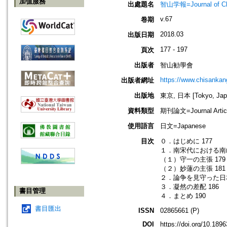
加值服務
出處題名
智山学報=Journal of C
v.67
卷期
2018.03
出版日期
177 - 197
頁次
出版者
智山勧學會
https://www.chisanka
出版者網址
出版地
東京, 日本 [Tokyo, Jap
資料類型
期刊論文=Journal Artic
使用語言
日文=Japanese
目次
０．はじめに 177
１．南宋代における南山
（１）守一の主張 179
（２）妙蓮の主張 181
２．論争を見守った日本
３．凝然の差配 186
書目管理
４．まとめ 190
書目匯出
ISSN
02865661 (P)
DOI
https://doi.org/10.18