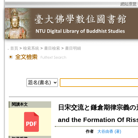
網站導覽
．
首頁
>
檢索系統
>
書目檢索
>
書目明細
閱讀本文
日宋交流と鎌倉期律宗義の形成=Exc
and the Formation Of Ris
作者
大谷由香 (著)