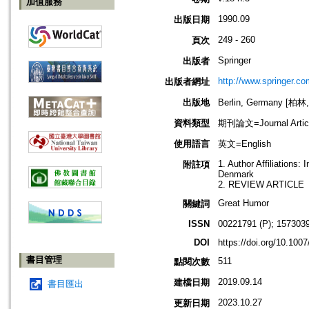
加值服務
1990.09
出版日期
249 - 260
頁次
Springer
出版者
http://www.springer.co
出版者網址
出版地
Berlin, Germany [柏林
資料類型
期刊論文=Journal Artic
使用語言
英文=English
1. Author Affiliations:
附註項
Denmark
2. REVIEW ARTICLE
Great Humor
關鍵詞
ISSN
00221791 (P); 1573039
DOI
https://doi.org/10.10
書目管理
511
點閱次數
2019.09.14
建檔日期
書目匯出
2023.10.27
更新日期