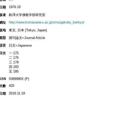
1976.10
日期
版者
駒澤大学佛教学部研究室
http://www.komazawa-u.ac.jp/cms/gakubu_bukkyo/
網址
版地
東京, 日本 [Tokyo, Japan]
類型
期刊論文=Journal Article
語言
日文=Japanese
目次
一 175
二 176
三 179
四 183
五 185
SSN
0389990X (P)
420
次數
2019.11.19
日期