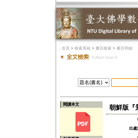
．
首頁
>
檢索系統
>
書目檢索
>
書目明細
閱讀本文
朝鮮版『
出處