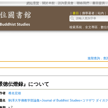
網站導覽
．
關於本館
．
諮詢委員會
．
聯絡我們
．
書目提供
．
｜
書目
｜
佛學著者
｜
站內
｜
檢索系統
．
全文專區
．
數位
進階查詢
．
查
景徳伝燈録』について
作者
椎名宏雄
題名
駒澤大学佛教学部論集=Journal of Buddhist Studies=コマザワ 
v.7
卷期