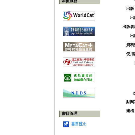
加值服務
出版
出
出版者
出
資料
使用
I
點閱
建檔
書目管理
書目匯出