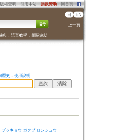
版權聲明
．
引用本站
．
捐款贊助
．
回首頁
．
日
EN
上一頁
佛典
．
語言教學
．
相關連結
詢歷史
．
使用說明
ダイガク ブッキョウ ガクブ ロンシュウ