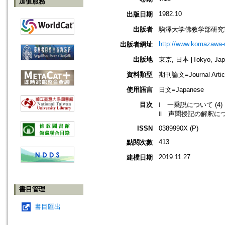
加值服務
1982.10
出版日期
出版者
駒澤大学佛教学部研究
http://www.komazawa-
出版者網址
出版地
東京, 日本 [Tokyo, Jap
資料類型
期刊論文=Journal Artic
使用語言
日文=Japanese
目次
Ⅰ 一乗説について (4)
Ⅱ 声聞授記の解釈につい
ISSN
0389990X (P)
413
點閱次數
2019.11.27
建檔日期
書目管理
書目匯出