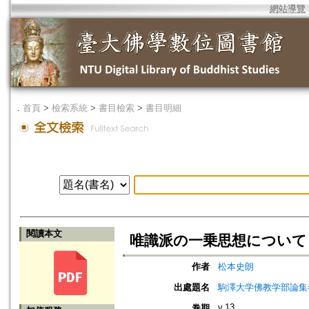
網站導覽
．
首頁
>
檢索系統
>
書目檢索
>
書目明細
閱讀本文
唯識派の一乗思想について ‐
作者
松本史朗
出處題名
駒澤大学佛教学部論集=Jou
v.13
卷期