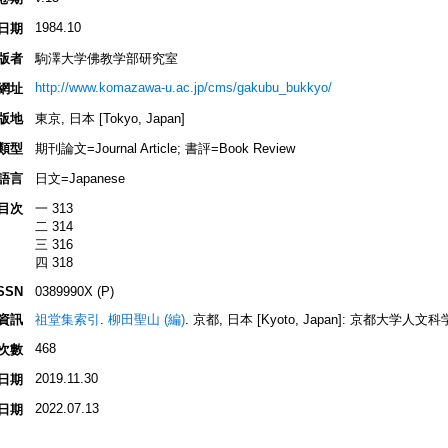
1984.10
日期
版者
駒澤大学佛教学部研究室
http://www.komazawa-u.ac.jp/cms/gakubu_bukkyo/
網址
版地
東京, 日本 [Tokyo, Japan]
類型
期刊論文=Journal Article; 書評=Book Review
語言
日文=Japanese
目次
一 313
二 314
三 316
四 318
SSN
0389990X (P)
資訊
祖堂集索引
.
柳田聖山 (編)
. 京都, 日本 [Kyoto, Japan]: 京都大学人文科学
468
次數
2019.11.30
日期
2022.07.13
日期