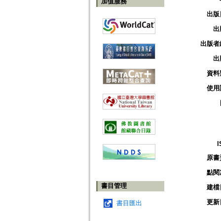
加值服務
出版
出
出版者
出
資料
使用
I
原書
點閱
書目管理
建檔
更新
書目匯出