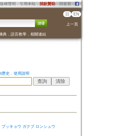
版權聲明
．
引用本站
．
捐款贊助
．
回首頁
．
日
EN
上一頁
佛典
．
語言教學
．
相關連結
詢歷史
．
使用說明
ダイガク ブッキョウ ガクブ ロンシュウ