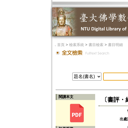
．
首頁
>
檢索系統
>
書目檢索
>
書目明細
閱讀本文
〔書評・
出處