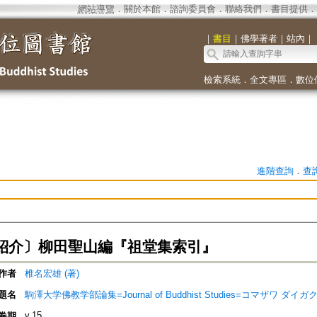
網站導覽
．
關於本館
．
諮詢委員會
．
聯絡我們
．
書目提供
．
｜
書目
｜
佛學著者
｜
站內
｜
檢索系統
．
全文專區
．
數位
進階查詢
．
查
紹介〕柳田聖山編『祖堂集索引』
作者
椎名宏雄 (著)
題名
駒澤大学佛教学部論集=Journal of Buddhist Studies=コマザワ 
v.15
卷期