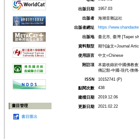
1957.03
出版日期
出版者
海潮音雜誌社
https://www.shandaote
出版者網址
出版地
臺北市, 臺灣 [Taipei shi
資料類型
期刊論文=Journal Artic
使用語言
中文=Chinese
附註項
本篇收錄於中國佛教會
傳記類-中國-現代-僧傳
ISSN
10152741 (P)
438
點閱次數
2019.12.06
建檔日期
書目管理
2021.02.22
更新日期
書目匯出