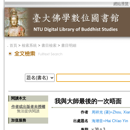
網站導覽
．
首頁
>
檢索系統
>
書目檢索
>
書目明細
閱讀本文
我與大師最後的一次晤面
作者或出版者未授權
無法提供閱讀
作者
周祥光 (著)=Zhou, Xiang
加值服務
出處題名
海潮音=Hai Ch'ao Yin
v.38 n.3
卷期