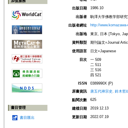
加值服務
1986.10
出版日期
出版者
駒澤大学佛教学部研究
http://www.komazawa-
出版者網址
出版地
東京, 日本 [Tokyo, Jap
資料類型
期刊論文=Journal Artic
使用語言
日文=Japanese
目次
一 509
二 511
三 516
四 521
ISSN
0389990X (P)
原書資訊
唐五代禅宗史
.
鈴木哲雄
625
點閱次數
書目管理
2019.12.13
建檔日期
2022.07.19
更新日期
書目匯出