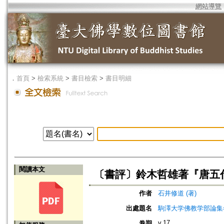
網站導覽
．
首頁
>
檢索系統
>
書目檢索
>
書目明細
閱讀本文
〔書評〕鈴木哲雄著『唐五
作者
石井修道 (著)
出處題名
駒澤大学佛教学部論集=Jou
v.17
卷期