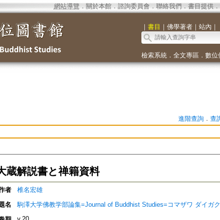
網站導覽
．
關於本館
．
諮詢委員會
．
聯絡我們
．
書目提供
．
｜
書目
｜
佛學著者
｜
站內
｜
檢索系統
．
全文專區
．
數位
進階查詢
．
查
大蔵解説書と禅籍資料
作者
椎名宏雄
題名
駒澤大学佛教学部論集=Journal of Buddhist Studies=コマザワ 
v.20
卷期