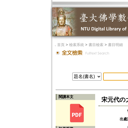
．
首頁
>
檢索系統
>
書目檢索
>
書目明細
閱讀本文
宋元代の
出處