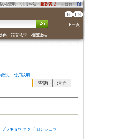
版權聲明
．
引用本站
．
捐款贊助
．
回首頁
．
日
EN
上一頁
佛典
．
語言教學
．
相關連結
詢歷史
．
使用說明
ダイガク ブッキョウ ガクブ ロンシュウ