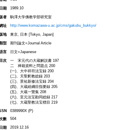
1989.10
日期
版者
駒澤大学佛教学部研究室
http://www.komazawa-u.ac.jp/cms/gakubu_bukkyo/
網址
版地
東京, 日本 [Tokyo, Japan]
類型
期刊論文=Journal Article
語言
日文=Japanese
目次
一 宋元代の大蔵解説書 197
二 禅籍資料と問題点 200
(一)、大中祥符法宝録 200
(二)、天聖釈教総録 203
(三)、景祐新修法宝録 204
(四)、大蔵経綱目指要録 205
(五)、大蔵一覽集 208
(六)、至元法宝勘同総録 217
(七)、大蔵聖教法宝標目 219
SSN
0389990X (P)
504
次數
2019.12.16
日期