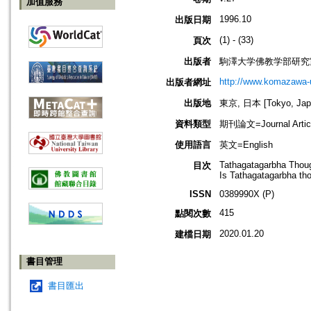
加值服務
1996.10
出版日期
(1) - (33)
頁次
出版者
駒澤大学佛教学部研究
http://www.komazawa-
出版者網址
出版地
東京, 日本 [Tokyo, Jap
資料類型
期刊論文=Journal Artic
使用語言
英文=English
Tathagatagarbha Thoug
目次
Is Tathagatagarbha tho
ISSN
0389990X (P)
415
點閱次數
2020.01.20
建檔日期
書目管理
書目匯出