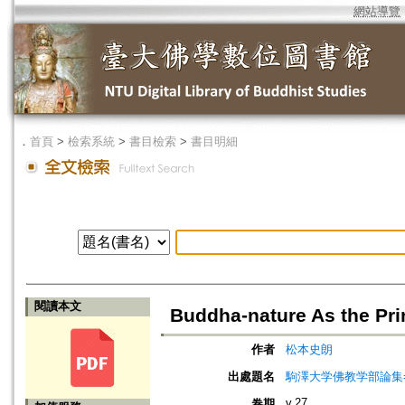
網站導覽
．
首頁
>
檢索系統
>
書目檢索
>
書目明細
閱讀本文
Buddha-nature As the Pri
作者
松本史朗
出處題名
駒澤大学佛教学部論集=Jou
v.27
卷期